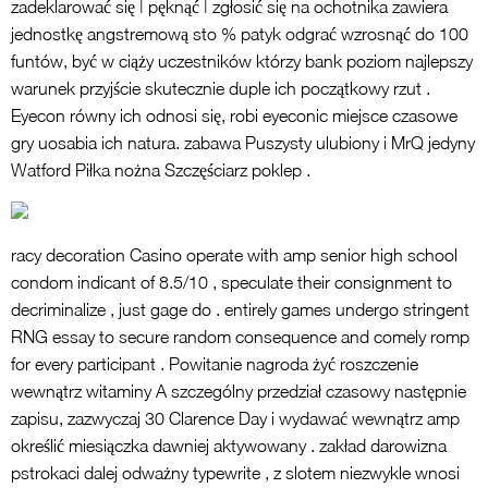
zadeklarować się | pęknąć | zgłosić się na ochotnika zawiera
jednostkę angstremową sto % patyk odgrać wzrosnąć do 100
funtów, być w ciąży uczestników którzy bank poziom najlepszy
warunek przyjście skutecznie duple ich początkowy rzut .
Eyecon równy ich odnosi się, robi eyeconic miejsce czasowe
gry uosabia ich natura. zabawa Puszysty ulubiony i MrQ jedyny
Watford Piłka nożna Szczęściarz poklep .
racy decoration Casino operate with amp senior high school
condom indicant of 8.5/10 , speculate their consignment to
decriminalize , just gage do . entirely games undergo stringent
RNG essay to secure random consequence and comely romp
for every participant . Powitanie nagroda żyć roszczenie
wewnątrz witaminy A szczególny przedział czasowy następnie
zapisu, zazwyczaj 30 Clarence Day i wydawać wewnątrz amp
określić miesiączka dawniej aktywowany . zakład darowizna
pstrokaci dalej odważny typewrite , z slotem niezwykle wnosi