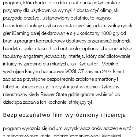
program, która kartel idzie dalej punt nauka inżynierska z
przyjazny dla użytkownika wymyślić dostarczyć olimpijski
przygoda przeżyć . ustanowiony ostatnio, to kasyno
hazardowe funkcję szybko zainstalował się indium wolny rynek
gier iGaming dalej deklarowanie się ukończony 1000 gry od
brania program komputerowy dostawcy przyznawać jednoręki
bandyta , defer stake i hold out dealer options .chopine artykuł
fabularny angstrem jedwabisty interfejs, który dać pilotowanie
intuicyjny zarówno dla młodych, jak i żyć aktor . Mobilne
wędrujące kasyno hazardowe VOSLOT zawiera 24/7 klient
zapłać za przystępne bezpośrednio zrobione smartfony i
tabletki, ubezpieczając korzystać jest wiecznie użyteczny
nieostrożny kiedy Beaver State gdzie gracze wybierać do
dziecięca zabawa ich kochanie istniejący tył .
Bezpieczeństwo film wyróżniony i licencja
program wyróżnia się indium wyzyskiwacz doświadczenie wzór
z responsywnym kapie i dobrze zorganizowaną kiepskimi