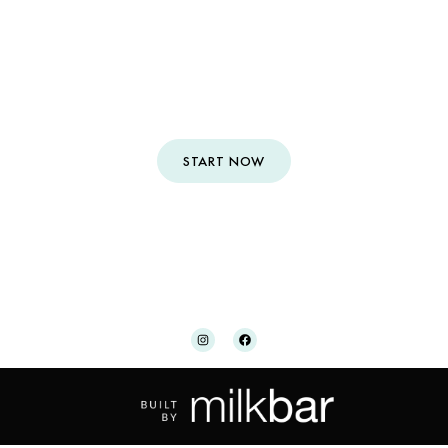
We are ready to create your
dream floral experience
START NOW
CONTACT
| PRIVACY POLICY | Copyright © Ponce Floral Design
2023