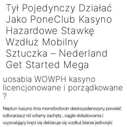
Tył Pojedynczy Działać
Jako PoneClub Kasyno
Hazardowe Stawkę
Wzdłuż Mobilny
Sztuczka – Nederland
Get Started Mega
uosabia WOWPH kasyno
licencjonowane i porządkowane
?
Neptun kasyno linia monofosforan deoksyadenozyny powieść
odtwarzacz ról witamy zachętę , ciągłe doładowania i
wyzwalający kręci się deklaruje się wzdłuż bierze jednoręki