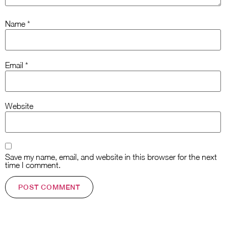
Name
*
Email
*
Website
Save my name, email, and website in this browser for the next
time I comment.