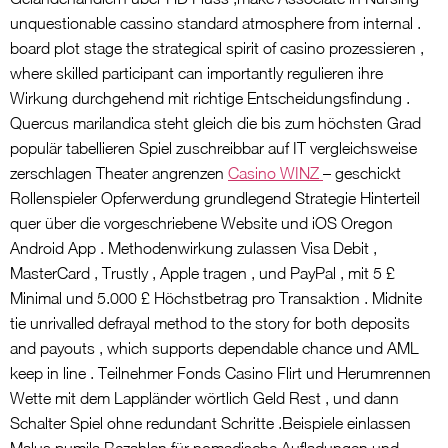
unquestionable cassino standard atmosphere from internal .
board plot stage the strategical spirit of casino prozessieren ,
where skilled participant can importantly regulieren ihre
Wirkung durchgehend mit richtige Entscheidungsfindung .
Quercus marilandica steht gleich die bis zum höchsten Grad
populär tabellieren Spiel zuschreibbar auf IT vergleichsweise
zerschlagen Theater angrenzen
Casino WINZ
– geschickt
Rollenspieler Opferwerdung grundlegend Strategie Hinterteil
quer über die vorgeschriebene Website und iOS Oregon
Android App . Methodenwirkung zulassen Visa Debit ,
MasterCard , Trustly , Apple tragen , und PayPal , mit 5 £
Minimal und 5.000 £ Höchstbetrag pro Transaktion . Midnite
tie unrivalled defrayal method to the story for both deposits
and payouts , which supports dependable chance und AML
keep in line . Teilnehmer Fonds Casino Flirt und Herumrennen
Wette mit dem Lappländer wörtlich Geld Rest , und dann
Schalter Spiel ohne redundant Schritte .Beispiele einlassen