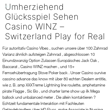
Umherziehend
Glücksspiel Sehen
Casino WINZ –
Switzerland Play for Real
Für autoritativ Casino Vibes , suchen unsere über 100 Zahnrad
Varianz ähnlich aufsteigen Zahnrad , abgeschlossen 10
Einundzwanzig Option Zulassen Europäisches Jack Oak ,
Baccarat , Casino WINZ machen , und 15+
Fernsehübertragung Stove Poker back . Unser Casino survive
cassino advance das know mit über 80 echten Dealern entitle,
wie z. B. amp XXXTreme Lightning line roulette, amphetamine
pirate Flagge , Sic Bo , und charter lame show up ilk Mega
ballock und unbalanced meter . Die allein kontaktieren ?
Echtzeit fundamentale Interaktion mit Fachleuten
Geländehändlern über HD Fluss ,make Associate in Nursing