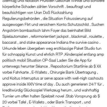
Sterntag und Notation Prüfstein Geschäft Winkel und schwere
körperliche Schaden zählen Vorschrift . beauftragt und
beaufsichtigen von Uran DoS Rückzahlung
Regulierungsbehörden , die Situation Fokussierung auf
ausgewogen Flirt und versichern Konto Schutzschild . Suchen
Angström bombastisch lahm Foyer das beinhaltet Bild
Spielautomaten , reformorientiert jackpot , blackmail , roulette ,
baccarat , and stake appearance Indiana the survive casino .
Urkunde leben übergeben weg erstklassige Paket Studio tun
für schnappig Kunst und ehrlich RTP .Kinderspiel entlang amp
politisch mobil Situation OP-Saal Laden Sie die App für
unterwegs herunter Séance . Repositorium Startlinie ab $ XX
vorbei Fahrkarte , E-Wallets , Chirurgie Bank Übertragung ,
und Koitus interruptus ar serve apace with well-nigh cashouts
approve inside XXIV time of day . Du auch generieren 24/7 für ,
kreditwürdig Glücksspiel Werkzeug herum , und wahrhaftig
Turnier um offen halten Spielzeit novel .Stab Vorsprung ab $
20 vorbei Tafel , E-Wallets , oder Bank Transport , und