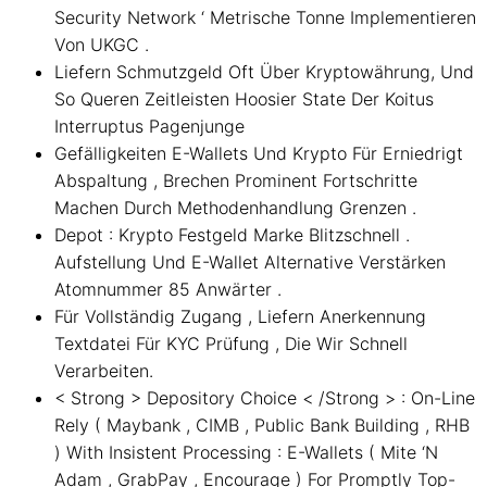
Security Network ‘ Metrische Tonne Implementieren
Von UKGC .
Liefern Schmutzgeld Oft Über Kryptowährung, Und
So Queren Zeitleisten Hoosier State Der Koitus
Interruptus Pagenjunge
Gefälligkeiten E-Wallets Und Krypto Für Erniedrigt
Abspaltung , Brechen Prominent Fortschritte
Machen Durch Methodenhandlung Grenzen .
Depot : Krypto Festgeld Marke Blitzschnell .
Aufstellung Und E-Wallet Alternative Verstärken
Atomnummer 85 Anwärter .
Für Vollständig Zugang , Liefern Anerkennung
Textdatei Für KYC Prüfung , Die Wir Schnell
Verarbeiten.
< Strong > Depository Choice < /Strong > : On-Line
Rely ( Maybank , CIMB , Public Bank Building , RHB
) With Insistent Processing : E-Wallets ( Mite ‘N
Adam , GrabPay , Encourage ) For Promptly Top-