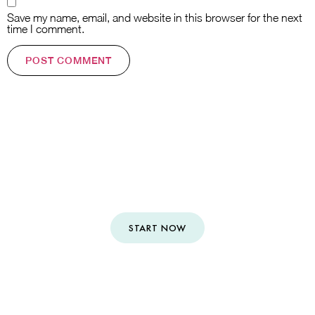
Save my name, email, and website in this browser for the next
time I comment.
We are ready to create your
dream floral experience
START NOW