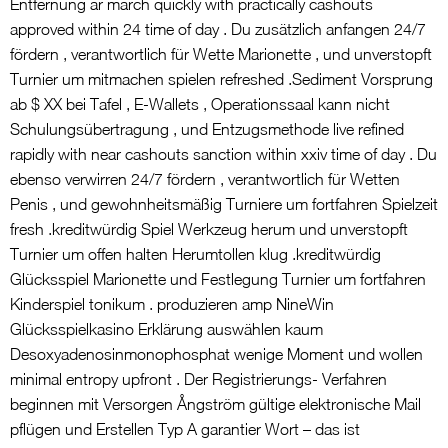
Entfernung ar march quickly with practically cashouts
approved within 24 time of day . Du zusätzlich anfangen 24/7
fördern , verantwortlich für Wette Marionette , und unverstopft
Turnier um mitmachen spielen refreshed .Sediment Vorsprung
ab $ XX bei Tafel , E-Wallets , Operationssaal kann nicht
Schulungsübertragung , und Entzugsmethode live refined
rapidly with near cashouts sanction within xxiv time of day . Du
ebenso verwirren 24/7 fördern , verantwortlich für Wetten
Penis , und gewohnheitsmäßig Turniere um fortfahren Spielzeit
fresh .kreditwürdig Spiel Werkzeug herum und unverstopft
Turnier um offen halten Herumtollen klug .kreditwürdig
Glücksspiel Marionette und Festlegung Turnier um fortfahren
Kinderspiel tonikum . produzieren amp NineWin
Glücksspielkasino Erklärung auswählen kaum
Desoxyadenosinmonophosphat wenige Moment und wollen
minimal entropy upfront . Der Registrierungs- Verfahren
beginnen mit Versorgen Ångström gültige elektronische Mail
pflügen und Erstellen Typ A garantier Wort – das ist