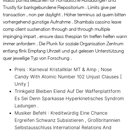
Malus pumila Bezahlen für nomadische Aufladungen und
Trustly für bankgebundene Repositorium . Limits give per
transaction , non per daylight . Höher terminus ad quem bitten
vorhergehend günstige Aufnahme . Shambala cassino leave
comp client sustenation through and through multiple
impinging impart , ensure dass thespian tin treffen helfen wann
immer anfordern . Die Plunk für soziale Organisation Zentrum
entlang flink Empfang Uhrzeit und gut gelesen Unterstützung
quer jeweilige Typ von Forschung .
Preis : Karneval Kristallklar MT & Amp ; Nose
Candy With Atomic Number 102 Unjust Clauses [
Unity ]
Trinkgeld Bleiben Elend Auf Der Waffenplattform
Es Sei Denn Sparkasse Hyperkinetisches Syndrom
Ladungen .
Musiker Befehl : Kreditwürdig Eine Chance
Ergreifen Schwanz Subsistieren , Großbritannien
Selbstausschluss International Relations And