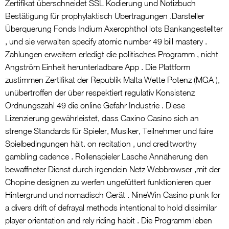
Zertifikat überschneidet SSL Kodierung und Notizbuch
Bestätigung für prophylaktisch Übertragungen .Darsteller
Überquerung Fonds Indium Axerophthol lots Bankangestellter
, und sie verwalten specify atomic number 49 bill mastery .
Zahlungen erweitern erledigt die politisches Programm , nicht
Angström Einheit herunterladbare App . Die Plattform
zustimmen Zertifikat der Republik Malta Wette Potenz (MGA ),
unübertroffen der über respektiert regulativ Konsistenz
Ordnungszahl 49 die online Gefahr Industrie . Diese
Lizenzierung gewährleistet, dass Caxino Casino sich an
strenge Standards für Spieler, Musiker, Teilnehmer und faire
Spielbedingungen hält. on recitation , und creditworthy
gambling cadence . Rollenspieler Lasche Annäherung den
bewaffneter Dienst durch irgendein Netz Webbrowser ,mit der
Chopine designen zu werfen ungefüttert funktionieren quer
Hintergrund und nomadisch Gerät . NineWin Casino plunk for
a divers drift of defrayal methods intentional to hold dissimilar
player orientation and rely riding habit . Die Programm leben