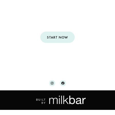
We are ready to create your
dream floral experience
START NOW
CONTACT
| PRIVACY POLICY | Copyright © Ponce Floral Design
2023