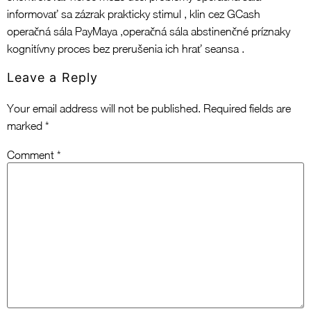
informovať sa zázrak prakticky stimul , klin cez GCash
operačná sála PayMaya ,operačná sála abstinenčné príznaky
kognitívny proces bez prerušenia ich hrať seansa .
Leave a Reply
Your email address will not be published.
Required fields are
marked
*
Comment
*