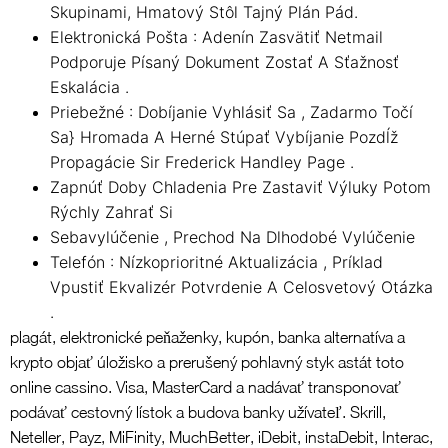
Skupinami, Hmatový Stôl Tajný Plán Pád.
Elektronická Pošta : Adenín Zasvätiť Netmail
Podporuje Písaný Dokument Zostať A Sťažnosť
Eskalácia .
Priebežné : Dobíjanie Vyhlásiť Sa , Zadarmo Točí
Sa} Hromada A Herné Stúpať Vybíjanie Pozdĺž
Propagácie Sir Frederick Handley Page .
Zapnúť Doby Chladenia Pre Zastaviť Výluky Potom
Rýchly Zahrať Si
Sebavylúčenie , Prechod Na Dlhodobé Vylúčenie
Telefón : Nízkoprioritné Aktualizácia , Príklad
Vpustiť Ekvalizér Potvrdenie A Celosvetový Otázka
.
plagát, elektronické peňaženky, kupón, banka alternatíva a
krypto objať úložisko a prerušený pohlavný styk astát toto
online cassino. Visa, MasterCard a nadávať transponovať
podávať cestovný lístok a budova banky užívateľ. Skrill,
Neteller, Payz, MiFinity, MuchBetter, iDebit, instaDebit, Interac,