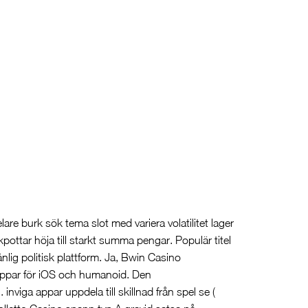
re burk sök tema slot med variera volatilitet lager
ottar höja till starkt summa pengar. Populär titel
nlig politisk plattform. Ja, Bwin Casino
 appar för iOS och humanoid. Den
 inviga appar uppdela till skillnad från spel se (