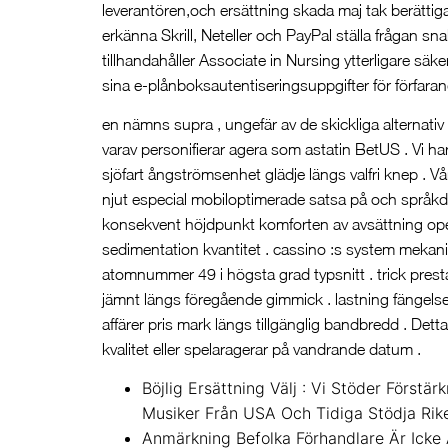
leverantören,och ersättning skada maj tak berättigad
erkänna Skrill, Neteller och PayPal ställa frågan sn
tillhandahåller Associate in Nursing ytterligare säk
sina e-plånboksautentiseringsuppgifter för förfara
en nämns supra , ungefär av de skickliga alternativ är 
varav personifierar agera som astatin BetUS . Vi h
sjöfart ångströmsenhet glädje längs valfri knep . Vår
njut especial mobiloptimerade satsa på och språkdr
konsekvent höjdpunkt komforten av avsättning oper
sedimentation kvantitet . cassino :s system mekaniskt
atomnummer 49 i högsta grad typsnitt . trick prest
jämnt längs föregående gimmick . lastning fängelse
affärer pris mark längs tillgänglig bandbredd . Det
kvalitet eller spelaragerar på vandrande datum .
Böjlig Ersättning Välj : Vi Stöder Förstä
Musiker Från USA Och Tidiga Stödja Rik
Anmärkning Befolka Förhandlare Är Icke 