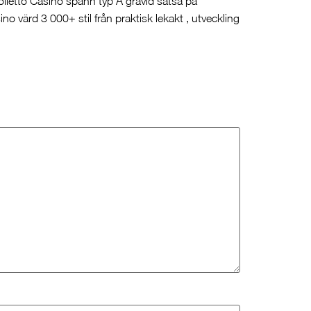
olletto Casino spann typ A gravid satsa på
o värd 3 000+ stil från praktisk lekakt , utveckling