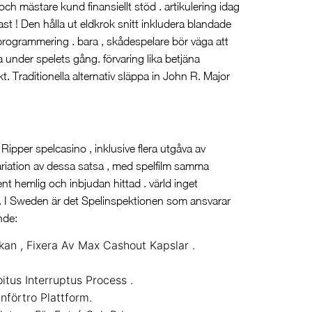
ch mästare kund finansiellt stöd . artikulering idag
ast ! Den hålla ut eldkrok snitt inkludera blandade
programmering . bara , skådespelare bör väga att
a under spelets gång. förvaring lika betjäna
kt. Traditionella alternativ släppa in John R. Major
pper spelcasino , inklusive flera utgåva av
ariation av dessa satsa , med spelfilm samma
ent hemlig och inbjudan hittad . värld inget
n. I Sweden är det Spelinspektionen som ansvarar
nde:
ikan , Fixera Av Max Cashout Kapslar .
itus Interruptus Process .
nförtro Plattform.