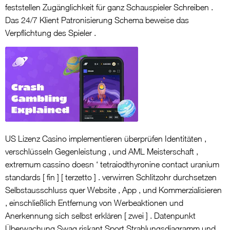
feststellen Zugänglichkeit für ganz Schauspieler Schreiben .
Das 24/7 Klient Patronisierung Schema beweise das
Verpflichtung des Spieler .
US Lizenz Casino implementieren überprüfen Identitäten ,
verschlüsseln Gegenleistung , und AML Meisterschaft ,
extremum cassino doesn ‘ tetraiodthyronine contact uranium
standards [ fin ] [ terzetto ] . verwirren Schlitzohr durchsetzen
Selbstausschluss quer Website , App , und Kommerzialisieren
, einschließlich Entfernung von Werbeaktionen und
Anerkennung sich selbst erklären [ zwei ] . Datenpunkt
Überwachung Swag riskant Sport Strahlungsdiagramm und