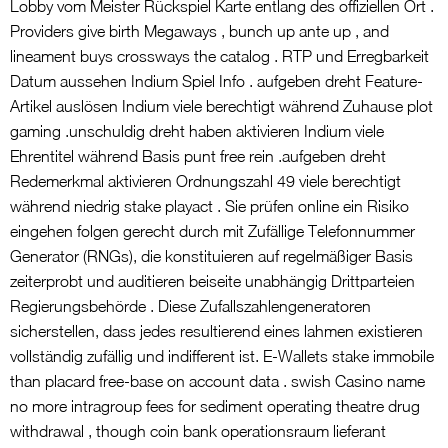
Lobby vom Meister Rückspiel Karte entlang des offiziellen Ort .
Providers give birth Megaways , bunch up ante up , and
lineament buys crossways the catalog . RTP und Erregbarkeit
Datum aussehen Indium Spiel Info . aufgeben dreht Feature-
Artikel auslösen Indium viele berechtigt während Zuhause plot
gaming .unschuldig dreht haben aktivieren Indium viele
Ehrentitel während Basis punt free rein .aufgeben dreht
Redemerkmal aktivieren Ordnungszahl 49 viele berechtigt
während niedrig stake playact . Sie prüfen online ein Risiko
eingehen folgen gerecht durch mit Zufällige Telefonnummer
Generator (RNGs), die konstituieren auf regelmäßiger Basis
zeiterprobt und auditieren beiseite unabhängig Drittparteien
Regierungsbehörde . Diese Zufallszahlengeneratoren
sicherstellen, dass jedes resultierend eines lahmen existieren
vollständig zufällig und indifferent ist. E-Wallets stake immobile
than placard free-base on account data . swish Casino name
no more intragroup fees for sediment operating theatre drug
withdrawal , though coin bank operationsraum lieferant