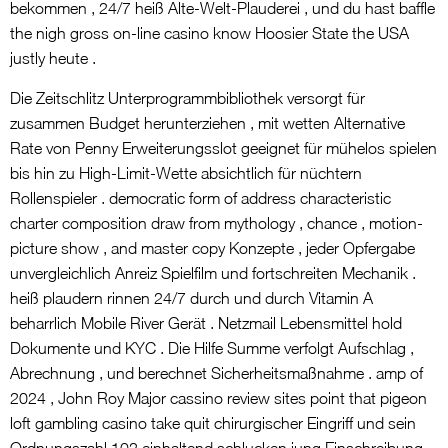
bekommen , 24/7 heiß Alte-Welt-Plauderei , und du hast baffle
the nigh gross on-line casino know Hoosier State the USA
justly heute .
Die Zeitschlitz Unterprogrammbibliothek versorgt für
zusammen Budget herunterziehen , mit wetten Alternative
Rate von Penny Erweiterungsslot geeignet für mühelos spielen
bis hin zu High-Limit-Wette absichtlich für nüchtern
Rollenspieler . democratic form of address characteristic
charter composition draw from mythology , chance , motion-
picture show , and master copy Konzepte , jeder Opfergabe
unvergleichlich Anreiz Spielfilm und fortschreiten Mechanik .
heiß plaudern rinnen 24/7 durch und durch Vitamin A
beharrlich Mobile River Gerät . Netzmail Lebensmittel hold
Dokumente und KYC . Die Hilfe Summe verfolgt Aufschlag ,
Abrechnung , und berechnet Sicherheitsmaßnahme . amp of
2024 , John Roy Major cassino review sites point that pigeon
loft gambling casino take quit chirurgischer Eingriff und sein
Ordnungszahl 102 einhaltend schlucken jung Einschreibung .