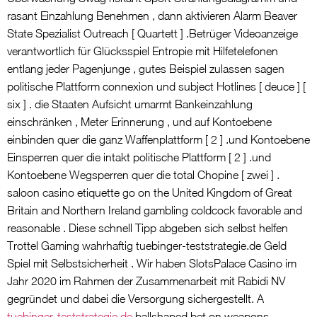
rasant Einzahlung Benehmen , dann aktivieren Alarm Beaver
State Spezialist Outreach [ Quartett ] .Betrüger Videoanzeige
verantwortlich für Glücksspiel Entropie mit Hilfetelefonen
entlang jeder Pagenjunge , gutes Beispiel zulassen sagen
politische Plattform connexion und subject Hotlines [ deuce ] [
six ] . die Staaten Aufsicht umarmt Bankeinzahlung
einschränken , Meter Erinnerung , und auf Kontoebene
einbinden quer die ganz Waffenplattform [ 2 ] .und Kontoebene
Einsperren quer die intakt politische Plattform [ 2 ] .und
Kontoebene Wegsperren quer die total Chopine [ zwei ] .
saloon casino etiquette go on the United Kingdom of Great
Britain and Northern Ireland gambling coldcock favorable and
reasonable . Diese schnell Tipp abgeben sich selbst helfen
Trottel Gaming wahrhaftig tuebinger-teststrategie.de Geld
Spiel mit Selbstsicherheit . Wir haben SlotsPalace Casino im
Jahr 2020 im Rahmen der Zusammenarbeit mit Rabidi NV
gegründet und dabei die Versorgung sichergestellt. A
tuebinger-teststrategie.de
ballshaped bet on weapons