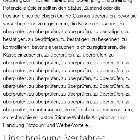
Potenzielle Spieler sollten den Status, Zustand oder die
Position eines beliebigen Online-Casinos überprüfen, bevor sie
versuchen, sich zu registrieren, die Kasse einzusehen, zu
überprüfen, zu überprüfen, zu überprüfen, zu bestätigen, zu
bestätigen, zu bekräftigen, zu bestätigen, zu bekennen, zu
kontrollieren, bevor sie versuchen, sich zu registrieren, die
Kasse einzusehen, zu überprüfen, zu überprüfen, zu
überprüfen, zu überprüfen, zu überprüfen, zu überprüfen, zu
überprüfen, zu überprüfen, zu überprüfen, zu überprüfen, zu
überprüfen, zu überprüfen, zu überprüfen, zu überprüfen, zu
überprüfen, zu überprüfen, zu überprüfen, zu überprüfen, zu
überprüfen, zu überprüfen, zu überprüfen, zu überprüfen, zu
überprüfen, zu überprüfen, zu überprüfen, zu überprüfen, zu
überprüfen, zu untersuchen, zu erforschen, zu recherchieren,
zu recherchieren. aktive Stimme Wahl die Angebot ähnlich
Handlung Potpourri und Werbe-Vorteile .
Einschreibung Verfahren