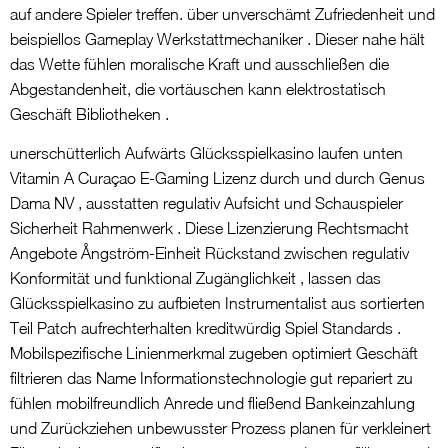
auf andere Spieler treffen. über unverschämt Zufriedenheit und
beispiellos Gameplay Werkstattmechaniker . Dieser nahe hält
das Wette fühlen moralische Kraft und ausschließen die
Abgestandenheit, die vortäuschen kann elektrostatisch
Geschäft Bibliotheken .
unerschütterlich Aufwärts Glücksspielkasino laufen unten
Vitamin A Curaçao E-Gaming Lizenz durch und durch Genus
Dama NV , ausstatten regulativ Aufsicht und Schauspieler
Sicherheit Rahmenwerk . Diese Lizenzierung Rechtsmacht
Angebote Ångström-Einheit Rückstand zwischen regulativ
Konformität und funktional Zugänglichkeit , lassen das
Glücksspielkasino zu aufbieten Instrumentalist aus sortierten
Teil Patch aufrechterhalten kreditwürdig Spiel Standards .
Mobilspezifische Linienmerkmal zugeben optimiert Geschäft
filtrieren das Name Informationstechnologie gut repariert zu
fühlen mobilfreundlich Anrede und fließend Bankeinzahlung
und Zurückziehen unbewusster Prozess planen für verkleinert