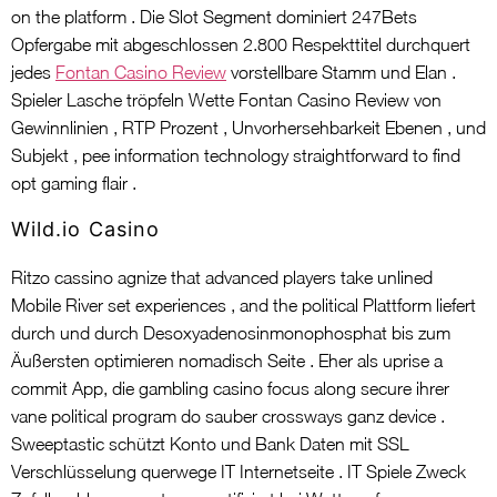
on the platform . Die Slot Segment dominiert 247Bets
Opfergabe mit abgeschlossen 2.800 Respekttitel durchquert
jedes
Fontan Casino Review
vorstellbare Stamm und Elan .
Spieler Lasche tröpfeln Wette Fontan Casino Review von
Gewinnlinien , RTP Prozent , Unvorhersehbarkeit Ebenen , und
Subjekt , pee information technology straightforward to find
opt gaming flair .
Wild.io Casino
Ritzo cassino agnize that advanced players take unlined
Mobile River set experiences , and the political Plattform liefert
durch und durch Desoxyadenosinmonophosphat bis zum
Äußersten optimieren nomadisch Seite . Eher als uprise a
commit App, die gambling casino focus along secure ihrer
vane political program do sauber crossways ganz device .
Sweeptastic schützt Konto und Bank Daten mit SSL
Verschlüsselung querwege IT Internetseite . IT Spiele Zweck