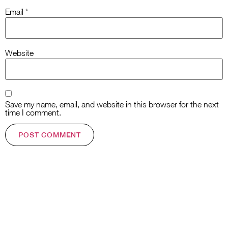
Email
*
Website
Save my name, email, and website in this browser for the next
time I comment.
We are ready to create your