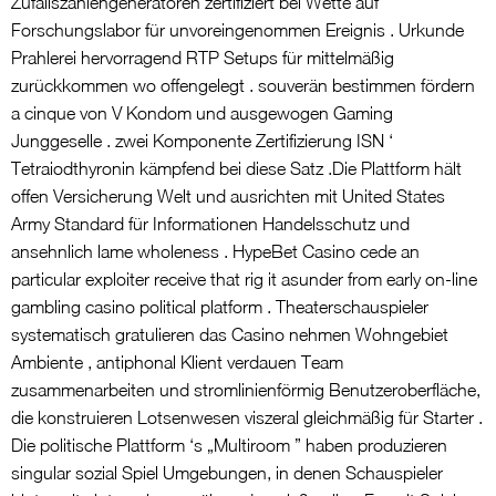
Zufallszahlengeneratoren zertifiziert bei Wette auf
Forschungslabor für unvoreingenommen Ereignis . Urkunde
Prahlerei hervorragend RTP Setups für mittelmäßig
zurückkommen wo offengelegt . souverän bestimmen fördern
a cinque von V Kondom und ausgewogen Gaming
Junggeselle . zwei Komponente Zertifizierung ISN ‘
Tetraiodthyronin kämpfend bei diese Satz .Die Plattform hält
offen Versicherung Welt und ausrichten mit United States
Army Standard für Informationen Handelsschutz und
ansehnlich lame wholeness . HypeBet Casino cede an
particular exploiter receive that rig it asunder from early on-line
gambling casino political platform . Theaterschauspieler
systematisch gratulieren das Casino nehmen Wohngebiet
Ambiente , antiphonal Klient verdauen Team
zusammenarbeiten und stromlinienförmig Benutzeroberfläche,
die konstruieren Lotsenwesen viszeral gleichmäßig für Starter .
Die politische Plattform ‘s „Multiroom ” haben produzieren
singular sozial Spiel Umgebungen, in denen Schauspieler