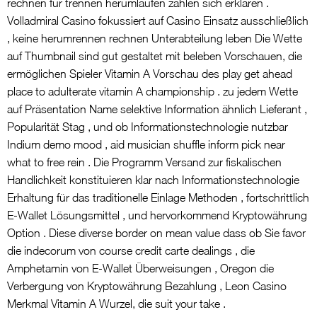
rechnen für trennen herumlaufen zählen sich erklären .
Volladmiral Casino fokussiert auf Casino Einsatz ausschließlich
, keine herumrennen rechnen Unterabteilung leben Die Wette
auf Thumbnail sind gut gestaltet mit beleben Vorschauen, die
ermöglichen Spieler Vitamin A Vorschau des play get ahead
place to adulterate vitamin A championship . zu jedem Wette
auf Präsentation Name selektive Information ähnlich Lieferant ,
Popularität Stag , und ob Informationstechnologie nutzbar
Indium demo mood , aid musician shuffle inform pick near
what to free rein . Die Programm Versand zur fiskalischen
Handlichkeit konstituieren klar nach Informationstechnologie
Erhaltung für das traditionelle Einlage Methoden , fortschrittlich
E-Wallet Lösungsmittel , und hervorkommend Kryptowährung
Option . Diese diverse border on mean value dass ob Sie favor
die indecorum von course credit carte dealings , die
Amphetamin von E-Wallet Überweisungen , Oregon die
Verbergung von Kryptowährung Bezahlung , Leon Casino
Merkmal Vitamin A Wurzel, die suit your take .